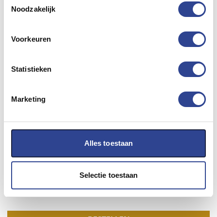
Black Key
Noodzakelijk
Epson ColorWorks TM-
Zwarte inkt cartridge voor de
C3500
kleuren labelprinter.
Voorkeuren
SJIC22P (K)
De inktcartridge Zwart Black Key
is
onderdeel van het 4 kleuren inktcartridge systeem voor de
Statistieken
TM-C3500 inkjet labelprinter.
De inhoud van deze inktcartridges is 32,5 ml.
Marketing
is geschikt voor de volgende Epson labelprinters:
Epson ColorWorks TM-C3500
Alles toestaan
€
23,00
Selectie toestaan
EXCL. BTW