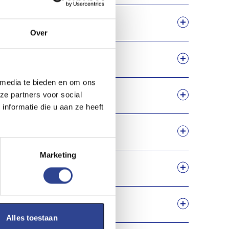
Over
 media te bieden en om ons
 printer?
ze partners voor social
nformatie die u aan ze heeft
cten?
Marketing
 van ze te laten drukken?
Alles toestaan