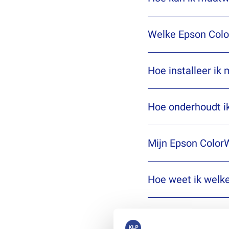
Welke Epson Color
BEL ONS
Hoe installeer ik
BEL ONS
Hoe onderhoudt ik
BEL ONS
Mijn Epson ColorW
BEL ONS
Hoe weet ik welke
BEL ONS
Kan ik voorbeeld
BEL ONS