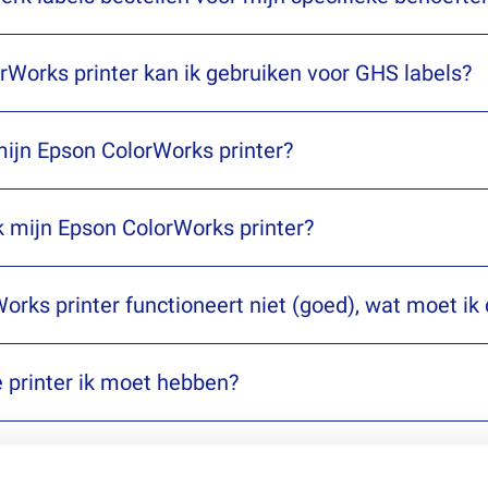
Works printer kan ik gebruiken voor GHS labels?
MAIL ONS
 mijn Epson ColorWorks printer?
MAIL ONS
 mijn Epson ColorWorks printer?
MAIL ONS
orks printer functioneert niet (goed), wat moet ik
MAIL ONS
 printer ik moet hebben?
MAIL ONS
 afdrukken ontvangen?
MAIL ONS