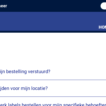
heer
HO
n bestelling verstuurd?
ijden voor mijn locatie?
rk labels bestellen voor mijn specifieke behoefte