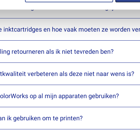
certificering en waarom is deze belangrijk?
MAIL ONS
MAIL ONS
e inktcartridges en hoe vaak moeten ze worden v
MAIL ONS
ling retourneren als ik niet tevreden ben?
MAIL ONS
tkwaliteit verbeteren als deze niet naar wens is?
MAIL ONS
olorWorks op al mijn apparaten gebruiken?
n ik gebruiken om te printen?
MAIL ONS
MAIL ONS