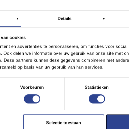
olorWorks printer ergens in het echt bekijken?
Details
MAIL ONS
 Epson ColorWorks printer testen?
 van cookies
MAIL ONS
ent en advertenties te personaliseren, om functies voor social
 merken van labels en inkt gebruiken in mijn Epson
. Ook delen we informatie over uw gebruik van onze site met on
e. Deze partners kunnen deze gegevens combineren met andere i
MAIL ONS
erzameld op basis van uw gebruik van hun services.
lprinter.nl technische ondersteuning voor de produ
MAIL ONS
Voorkeuren
Statistieken
len van het printen van mijn eigen labels in plaats
MAIL ONS
fect aan mijn Epson ColorWorks printer oplossen?
Selectie toestaan