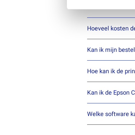
Wat is de BS5609-
BEL ONS
BEL ONS
Hoeveel kosten d
BEL ONS
Kan ik mijn bestel
BEL ONS
Hoe kan ik de prin
BEL ONS
Kan ik de Epson C
Welke software ka
BEL ONS
BEL ONS