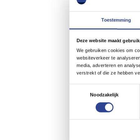
Kan ik de Epson C
Toestemming
BEL ONS
Kan ik vooraf een
Deze website maakt gebruik
BEL ONS
We gebruiken cookies om cont
Kan ik ook andere
websiteverkeer te analyseren
media, adverteren en analys
BEL ONS
verstrekt of die ze hebben v
Biedt Kleurenlabe
Toestemmingsselectie
BEL ONS
Noodzakelijk
Wat zijn de voorde
BEL ONS
Hoe kan ik een de