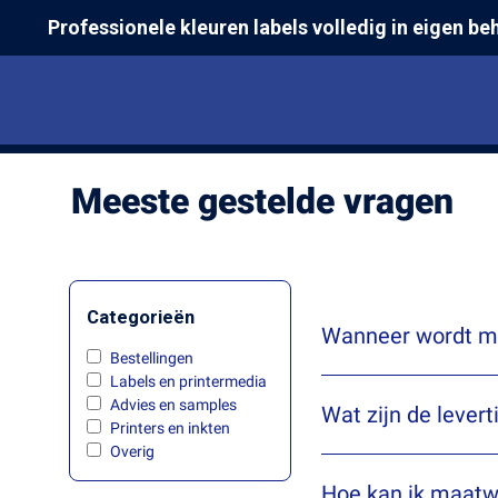
Skip
Professionele kleuren labels volledig in eigen be
to
main
content
Meeste gestelde vragen
Categorieën
Wanneer wordt mij
Bestellingen
Labels en printermedia
Advies en samples
Wat zijn de levert
Printers en inkten
Overig
Hoe kan ik maatwe