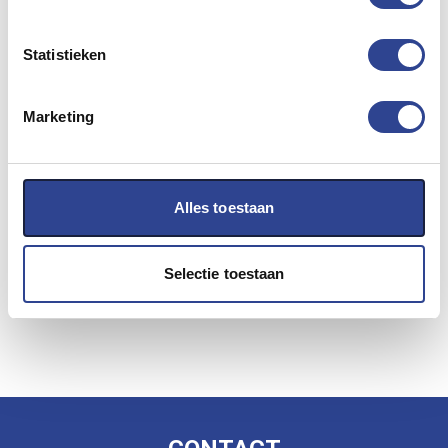
serie.
Deze T44C2 inkt cartridge is geschikt voor de
volgende Epson labelprinters:
Statistieken
Epson ColorWorks CW-C6000 series
Marketing
Epson ColorWorks CW-C6500 series
€
45,60
Alles toestaan
EXCL. BTW
Selectie toestaan
BESTELLEN