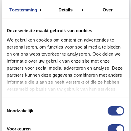
Toestemming
Details
Over
Deze website maakt gebruik van cookies
We gebruiken cookies om content en advertenties te
personaliseren, om functies voor social media te bieden
en om ons websiteverkeer te analyseren. Ook delen we
informatie over uw gebruik van onze site met onze
partners voor social media, adverteren en analyse. Deze
partners kunnen deze gegevens combineren met andere
informatie die u aan ze heeft verstrekt of die ze hebben
CW-C6000 SERIES
verzameld op basis van uw gebruik van hun services.
INKTCARTRIDGES Magenta
Toestemmingsselectie
Cyaan (SJIC36P-M)
Epson C6000 series inkt cartridges
Noodzakelijk
voor de Epson CW-C6000 & CW-C6500 kleuren
labelprinters. Deze magenta inkt cartridge past in alle
Voorkeuren
CW-C6000
Epson ColorWorks labelprinters uit de