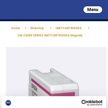
Skip
to
Menu
main
Close
content
Menu
›
›
›
Home
Webshop
INKTCARTRIDGES
CW-C6000 SERIES INKTCARTRIDGES Magenta