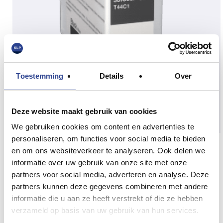
Toestemming
Details
Over
Deze website maakt gebruik van cookies
We gebruiken cookies om content en advertenties te
personaliseren, om functies voor social media te bieden
CW-C6000 SERIES
en om ons websiteverkeer te analyseren. Ook delen we
informatie over uw gebruik van onze site met onze
INKTCARTRIDGES Zwart BK
partners voor social media, adverteren en analyse. Deze
Zwart (SJIC36P-BK)
Epson C6000 series inkt cartridges
partners kunnen deze gegevens combineren met andere
voor de Epson CW-C6000 & CW-C6500 kleuren
informatie die u aan ze heeft verstrekt of die ze hebben
labelprinters. Deze Zwarte inkt cartridge past in Epson
verzameld op basis van uw gebruik van hun services.
CW-C6000 serie.
ColorWorks labelprinters uit de