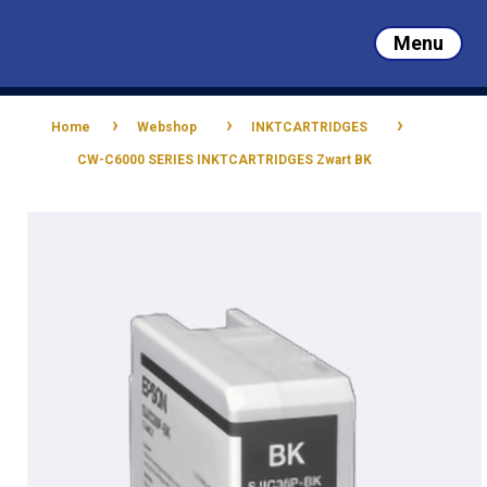
Skip
to
Menu
main
Close
content
Menu
›
›
›
Home
Webshop
INKTCARTRIDGES
CW-C6000 SERIES INKTCARTRIDGES Zwart BK