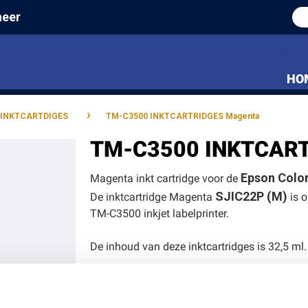
heer
HO
›
 INKTCARTDIGES
TM-C3500 INKTCARTRIDGES Magenta
TM-C3500 INKTCART
Epson Colo
Magenta inkt cartridge voor de
SJIC22P (M)
De inktcartridge Magenta
is o
TM-C3500 inkjet labelprinter.
De inhoud van deze inktcartridges is 32,5 ml.
is geschikt voor de volgende Epson labelprint