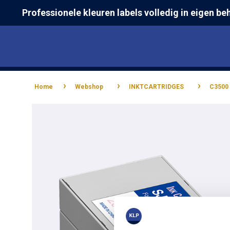
Skip
Professionele kleuren labels volledig in eigen be
to
main
content
›
›
›
Home
Webshop
INKTCARTRIDGES
C3500