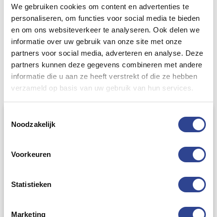
AmSpec GHS &
We gebruiken cookies om content en advertenties te
BS5609 labels
personaliseren, om functies voor social media te bieden
voor chemische
en om ons websiteverkeer te analyseren. Ook delen we
onderzoeken.
informatie over uw gebruik van onze site met onze
partners voor social media, adverteren en analyse. Deze
partners kunnen deze gegevens combineren met andere
informatie die u aan ze heeft verstrekt of die ze hebben
verzameld op basis van uw gebruik van hun services.
Toestemmingsselectie
NEW FILTER
Noodzakelijk
Applicator
C3500 INKTCARTDIGES
C4000 INKTCARTDIGES
Voorkeuren
C6000 INKTCARTDIGES
C7500 INKTCARTDIGES
Printer
INKTCARTRIDGES
Label
Rewinder
Statistieken
Marketing