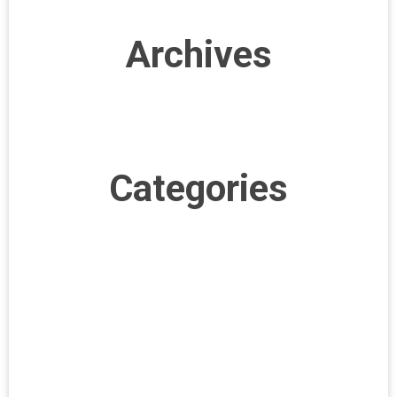
Archives
december 2022
september 2022
Categories
Epson ColorWorks CW-C4000e
Epson ColorWorks CW-C6000
Epson ColorWorks TM-C3500
ExpoBadge
GHS
How-To
Testamonial
Uncategorized