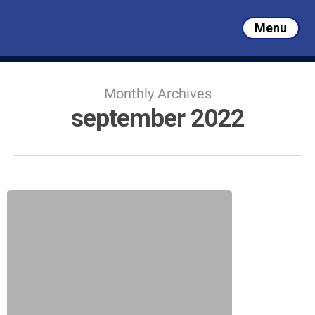
Skip
to
Menu
main
Close
content
Menu
Monthly Archives
september 2022