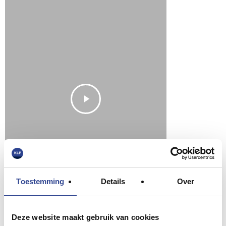
Toestemming
Details
Over
Epson ColorWorks TM-C3500
GHS
Testamonial
Video
Testamonial
Deze website maakt gebruik van cookies