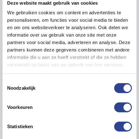
Deze website maakt gebruik van cookies
COLORWORKS CW-
COLORWORKS CW-
We gebruiken cookies om content en advertenties te
C4000E?
C4000E?
personaliseren, om functies voor social media te bieden
EPSON COLORWORKS
EPSON COLORWORKS
en om ons websiteverkeer te analyseren. Ook delen we
CW-C4000E
CW-C4000E
informatie over uw gebruik van onze site met onze
VIDEO
VIDEO
partners voor social media, adverteren en analyse. Deze
partners kunnen deze gegevens combineren met andere
Benieuwd hoe snel de
Benieuwd hoe snel de
Epson ColorWorks
Epson ColorWorks
informatie die u aan ze heeft verstrekt of die ze hebben
CW-C4000e series
CW-C4000e series
verzameld op basis van uw gebruik van hun services.
eindeloze labels print
print? We hebben de
en snijd? We hebben de
verschillende
Toestemmingsselectie
verschillende
snelheden waarop u de
Noodzakelijk
snelheden waarop u de
printer kunt instellen
printer kunt instellen
voor u opgenomen.
voor u opgenomen.
Wilt u graag de
Voorkeuren
Wilt u graag de
kwaliteitsverschillen
kwaliteitsverschillen
zien van de
zien van de
verschillende
Statistieken
verschillende
instellingen printen wij
instellingen printen wij
graag samples voor