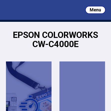
Skip
to
Menu
main
Close
content
Menu
EPSON COLORWORKS
CW-C4000E