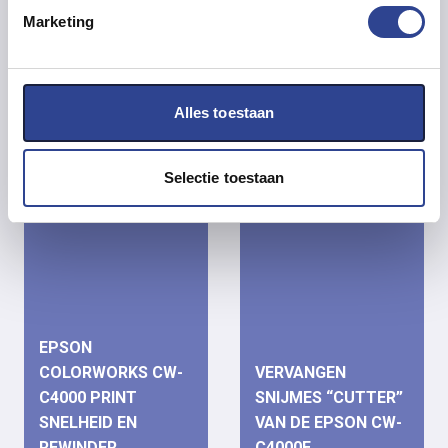
graag samples…
uw van uw…
Marketing
VERDER LEZEN
VERDER LEZEN
Alles toestaan
Selectie toestaan
EPSON
COLORWORKS CW-
VERVANGEN
C4000 PRINT
SNIJMES “CUTTER”
SNELHEID EN
VAN DE EPSON CW-
REWINDER
C4000E