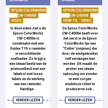
EPSON COLORWORKS
EPSON COLORWORKS
CW-C4000E
CW-C4000E
VIDEO
HOW-TO
VIDEO
In deze video ziet u de
De Epson ColorWorks
Epson ColorWorks
CW-C4000e heeft voor
CW-C4000e in
het eerst in de Epson
combinatie met een
ColorWorks lijn een
Godex T10-c rewinder
"Cutter' (snijmes) die
in verschillende
door de eindgebruiker
snelheden. Zo krijgt u
zelf vervangen kan
een ideaal beeld van de
worden. Dit maakt de
printsnelheid met een
printer een ideale
labelrol met losse
oplossing om zonder
labels en de werking
te veel zorgen
van een rewinder.
eindeloze rollen te
Handige…
produceren ook…
VERDER LEZEN
VERDER LEZEN