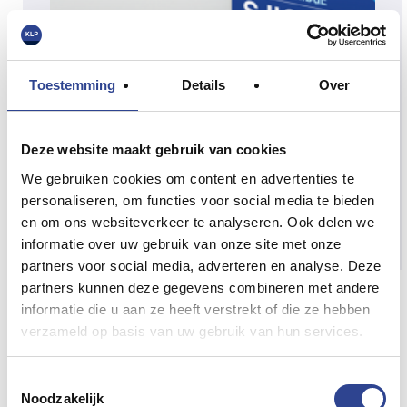
Toestemming
Details
Over
Deze website maakt gebruik van cookies
We gebruiken cookies om content en advertenties te
personaliseren, om functies voor social media te bieden
en om ons websiteverkeer te analyseren. Ook delen we
informatie over uw gebruik van onze site met onze
partners voor social media, adverteren en analyse. Deze
partners kunnen deze gegevens combineren met andere
TM-C7500G INKTCARTRIDGES
informatie die u aan ze heeft verstrekt of die ze hebben
Cyaan Cyan (C)
verzameld op basis van uw gebruik van hun services.
Epson ColorWorksTM-
Cyaan inkt cartridge voor de
Toestemmingsselectie
C7500
G
kleuren labelprinter.
Noodzakelijk