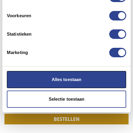
SJIC30P(C)
De inktcartridge Cyaan Cyan
is onderdeel
van het 4 kleuren inktcartridge systeem voor de TM-
C7500G inkjet labelprinter.
Voorkeuren
Deze inkt is
niet
te gebruiken met een
TM-C7500
Statistieken
De inhoud van deze inktcartridges is 294,3 ml.
Marketing
is geschikt voor de volgende Epson labelprinters:
Epson ColorWorks TM-C7500
G
Alles toestaan
€
140,00
EXCL. BTW
Selectie toestaan
BESTELLEN