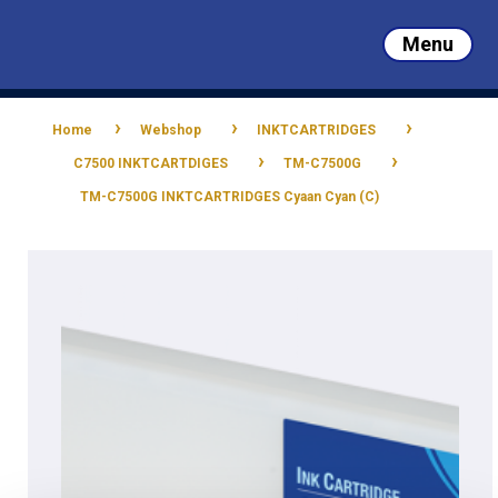
Skip
to
Menu
main
Close
content
Menu
›
›
›
Home
Webshop
INKTCARTRIDGES
›
›
C7500 INKTCARTDIGES
TM-C7500G
TM-C7500G INKTCARTRIDGES Cyaan Cyan (C)