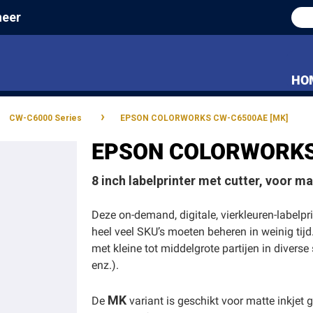
heer
HO
›
›
CW-C6000 Series
EPSON COLORWORKS CW-C6500AE [MK]
EPSON COLORWORKS
8 inch labelprinter met cutter, voor ma
Deze on-demand, digitale, vierkleuren-labelp
heel veel SKU’s moeten beheren in weinig ti
met kleine tot middelgrote partijen in divers
enz.).
MK
De
variant is geschikt voor matte inkjet