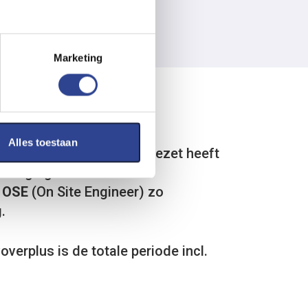
Marketing
Alles toestaan
nen uw bedrijf worden ingezet heeft
rlenging beschikbaar.
n
OSE
(On Site Engineer) zo
.
erplus is de totale periode incl.