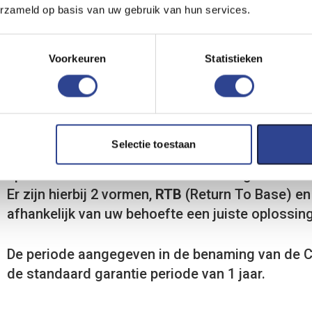
erzameld op basis van uw gebruik van hun services.
Voorkeuren
Statistieken
COVER PLUS
Selectie toestaan
Omdat labelprinter vaak op cruciale locaties bin
Epson veel verschillende vormen van garantie ve
Er zijn hierbij 2 vormen,
RTB
(Return To Base) e
afhankelijk van uw behoefte een juiste oplossing
De periode aangegeven in de benaming van de Cov
de standaard garantie periode van 1 jaar.