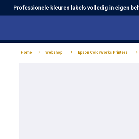
Skip
Professionele kleuren labels volledig in eigen be
to
main
content
›
›
Home
Webshop
Epson ColorWorks Printers