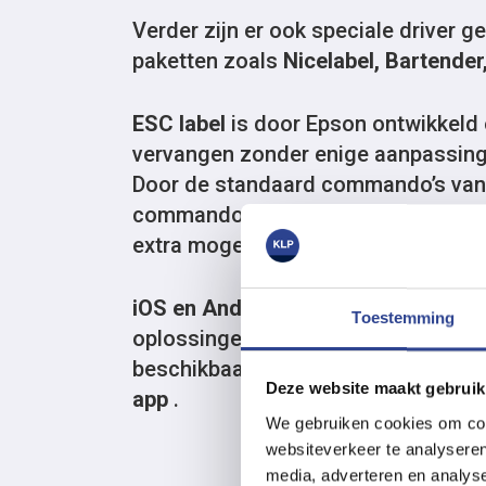
Verder zijn er ook speciale driver 
paketten zoals
Nicelabel, Bartend
ESC label
is door Epson ontwikkel
vervangen zonder enige aanpassing
Door de standaard commando’s van Z
commando’s aan toe te voegen bent
extra mogelijkheden toe te passen q
iOS en Android
zijn dit keer ook va
Toestemming
oplossingen maar Epson heeft een 
beschikbaar zodat de printer ook ge
Deze website maakt gebruik
app
.
We gebruiken cookies om cont
websiteverkeer te analyseren
media, adverteren en analys