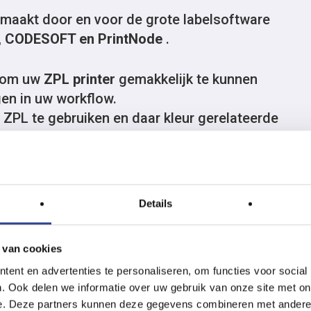
gemaakt door en voor de grote labelsoftware
er, CODESOFT en PrintNode
.
d om uw
ZPL printer
gemakkelijk te kunnen
en in uw workflow.
PL te gebruiken en daar kleur gerelateerde
 u dus in staat om na het vervangen langzaam
ua kleurgebruik.
n de partij, er zijn op dit moment geen standaard
Details
speciale SDK voor zowel
iOS & Android
makkelijk te integreren zijn in uw
iOS of Android
 van cookies
ent en advertenties te personaliseren, om functies voor social
. Ook delen we informatie over uw gebruik van onze site met on
e. Deze partners kunnen deze gegevens combineren met andere i