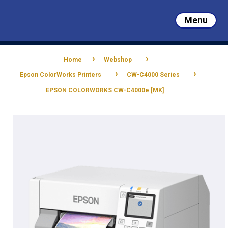
Skip
to
Menu
main
Close
content
Menu
›
›
Home
Webshop
›
›
Epson ColorWorks Printers
CW-C4000 Series
EPSON COLORWORKS CW-C4000e [MK]