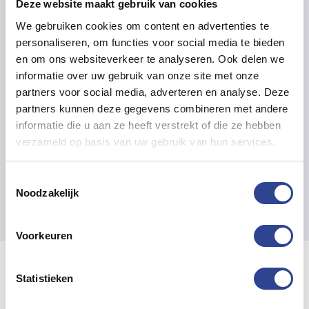
en elke kwaliteitsinstelling zal een eigen
Deze website maakt gebruik van cookies
ICC profiel nodig hebben.
We gebruiken cookies om content en advertenties te
Het merk Diamondlabels kan u van alle
personaliseren, om functies voor social media te bieden
labelmaterialen die zij leveren een ICC
en om ons websiteverkeer te analyseren. Ook delen we
informatie over uw gebruik van onze site met onze
profiel leveren voor de CW-C4000 op alle
partners voor social media, adverteren en analyse. Deze
kwaliteitsinstelling die de printer aan
partners kunnen deze gegevens combineren met andere
kan.
informatie die u aan ze heeft verstrekt of die ze hebben
verzameld op basis van uw gebruik van hun services.
Toestemmingsselectie
Noodzakelijk
Voorkeuren
Statistieken
COVER PLUS