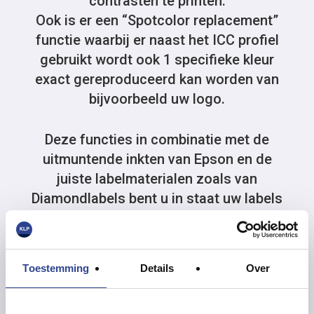
contrasten te printen.
Ook is er een “Spotcolor replacement”
functie waarbij er naast het ICC profiel
gebruikt wordt ook 1 specifieke kleur
exact gereproduceerd kan worden van
bijvoorbeeld uw logo.
Deze functies in combinatie met de
uitmuntende inkten van Epson en de
juiste labelmaterialen zoals van
Diamondlabels bent u in staat uw labels
precies te printen zoals de designer het
voor ogen had tijdens het ontwerpen
van uw labels.
Toestemming
Details
Over
Wel moet de producent van uw labels de
ICC profielen beschikbaar maken voor u,