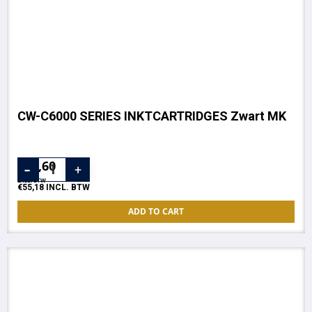
CW-C6000 SERIES INKTCARTRIDGES Zwart MK
€
45,60
EXCL. BTW
€
55,18
INCL. BTW
ADD TO CART