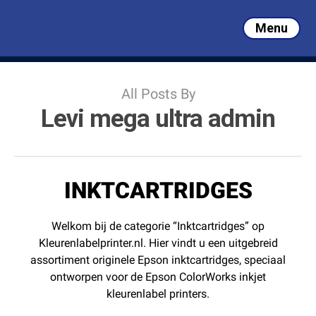
Skip
to
Menu
Close
main
Close
Filters
content
Menu
All Posts By
Levi mega ultra admin
INKTCARTRIDGES
Welkom bij de categorie “Inktcartridges” op
Kleurenlabelprinter.nl. Hier vindt u een uitgebreid
assortiment originele Epson inktcartridges, speciaal
ontworpen voor de Epson ColorWorks inkjet
kleurenlabel printers.