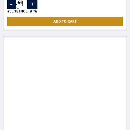
€
45,60
EXCL. BTW
€
55,18
INCL. BTW
ADD TO CART