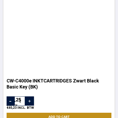
CW-C4000e INKTCARTRIDGES Zwart Black
Basic Key (BK)
€
33,25
EXCL. BTW
€
40,23
INCL. BTW
ADD TO CART