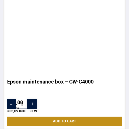
Epson maintenance box – CW-C4000
€
29,00
EXCL. BTW
€
35,09
INCL. BTW
ADD TO CART