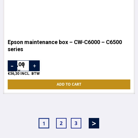
Epson maintenance box – CW-C6000 – C6500
series
€
30,00
EXCL. BTW
€
36,30
INCL. BTW
ADD TO CART
2
3
1