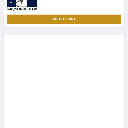
€
33,25
EXCL. BTW
€
40,23
INCL. BTW
ADD TO CART