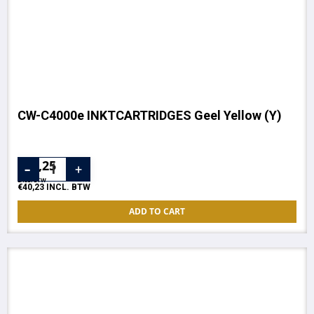
CW-C4000e INKTCARTRIDGES Geel Yellow (Y)
€
33,25
EXCL. BTW
€
40,23
INCL. BTW
ADD TO CART