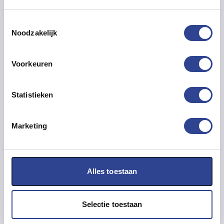
Toestemmingsselectie
Noodzakelijk
CW-C6000 SERIES INKTCARTRIDGES Geel
Voorkeuren
€
45,60
EXCL. BTW
€
55,18
INCL. BTW
Statistieken
ADD TO CART
Marketing
Alles toestaan
Selectie toestaan